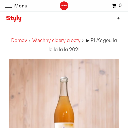
0
Menu
Styly
+
Domov
Všechny cidery a octy
▶︎ PLAY gou la
la la la la 2021