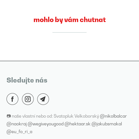
mohlo by vám chutnat
Sledujte nás
📷 naše vlastní nebo od: Svatopluk Velkoborský
@nikolbalcar
@naokraj
@wegiveyougood
@hektaar.sk
@jakubsmakal
@eu_fo_ri_a