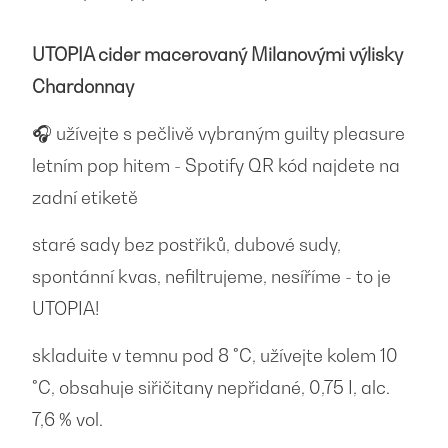
UTOPIA cider macerovaný Milanovými výlisky
Chardonnay
🎧 užívejte s pečlivě vybraným guilty pleasure
letním pop hitem - Spotify QR kód najdete na
zadní etiketě
staré sady bez postřiků, dubové sudy,
spontánní kvas, nefiltrujeme, nesíříme - to je
UTOPIA!
skladuite v temnu pod 8 °C, užívejte kolem 10
°C, obsahuje siřičitany nepřidané, 0,75 I, alc.
7,6 % vol.