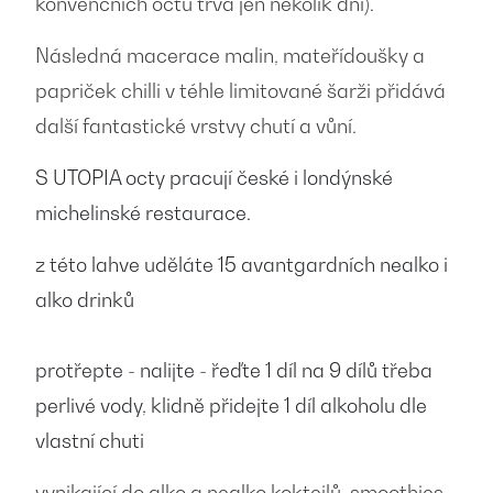
konvenčních octů trvá jen několik dní).
Následná macerace malin, mateřídoušky a
papriček chilli v téhle limitované šarži přidává
další fantastické vrstvy chutí a vůní.
S UTOPIA octy pracují české i londýnské
michelinské restaurace.
z této lahve uděláte 15 avantgardních nealko i
alko drinků
protřepte - nalijte - řeďte 1 díl na 9 dílů třeba
perlivé vody, klidně přidejte 1 díl alkoholu dle
vlastní chuti
vynikající do alko a nealko koktejlů, smoothies,