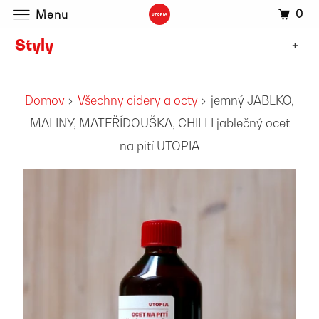
0
Menu
Styly
+
Domov
Všechny cidery a octy
jemný JABLKO,
MALINY, MATEŘÍDOUŠKA, CHILLI jablečný ocet
na pití UTOPIA