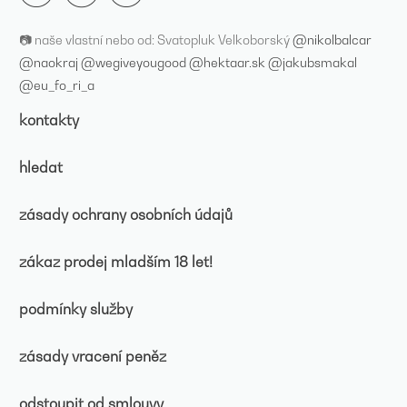
📷 naše vlastní nebo od: Svatopluk Velkoborský
@nikolbalcar
@naokraj
@wegiveyougood
@hektaar.sk
@jakubsmakal
@eu_fo_ri_a
kontakty
hledat
zásady ochrany osobních údajů
zákaz prodej mladším 18 let!
podmínky služby
zásady vracení peněz
odstoupit od smlouvy