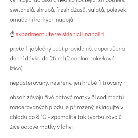
switchelů, shrubů, fresh džusů, salátů, polévek,
omáček i horkých nápojů
☝️
experimentujte ve sklenici i na talíři
pijete-li jablečný ocet pravidelně, doporučená
denní dávka do 25 ml (2 neplné polévkové
lžíce)
nepasterovaný, nesířený, jen hrubě filtrovaný
obsah závojů živé octové matky či sedimentů
macerovaných plodů je přirozený, skladujte v
chladu do 8 °C - zpomalíte tak tvorbu závojů
živé octové matky v lahvi