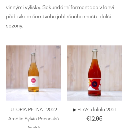
vinnými
výlisky. Sekundární fermentace v lahvi
přídavkem čerstvého jablečného moštu další
sezony.
UTOPIA PETNAT 2022
▶︎ PLAY ú lalala 2021
€12,95
Amálie Sylvie Panenské
české