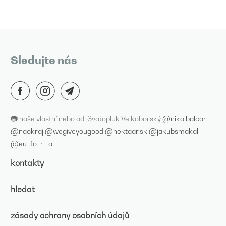
Sledujte nás
📷 naše vlastní nebo od: Svatopluk Velkoborský
@nikolbalcar
@naokraj
@wegiveyougood
@hektaar.sk
@jakubsmakal
@eu_fo_ri_a
kontakty
hledat
zásady ochrany osobních údajů