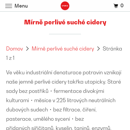
0
Menu
Mírně perlivé suché cidery
Domov
Mírně perlivé suché cidery
Stránka
1 z 1
Ve věku industriální denaturace potravin vznikají
naše jemně perlivé cidery takřka utopicky.
S
taré
sady bez postřiků・fermentace divokými
kulturami・měsíce v 225 litrových neutrálních
dubových sudech・bez filtrace, čiření,
pasterace, umělého sycení・bez
přidaných
siřičitanů, kyselin, taninů, enzymů,